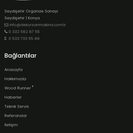
Seydişehir Organize Sanayi
Seydişehir | Konya
info@dekorsanmakina.com.tr
0 332 582 87 55
0 533 733 55 49
Bağlantılar
Anasayfa
Hakkımızda
®
Wood Runner
Haberler
Teknik Servis
Referanslar
İletişim